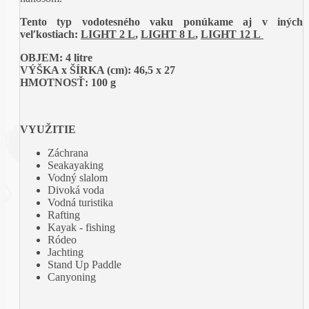
Tento typ vodotesného vaku ponúkame aj v iných
veľkostiach:
LIGHT 2 L
,
LIGHT 8 L
,
LIGHT 12 L
OBJEM: 4 litre
VÝŠKA x ŠÍRKA (cm):
46,5 x 27
HMOTNOSŤ:
100 g
VYUŽITIE
Záchrana
Seakayaking
Vodný slalom
Divoká voda
Vodná turistika
Rafting
Kayak - fishing
Ródeo
Jachting
Stand Up Paddle
Canyoning