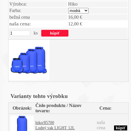
Výrobca:
Hiko
Farba:
bežná cena
16,00 €
naša cena:
12,00 €
ks
Varianty tohto výrobku
Číslo produktu / Názov
Obrázok:
Cena:
tovaru:
naša
hiko/85700
cena
Lodný vak LIGHT 12L