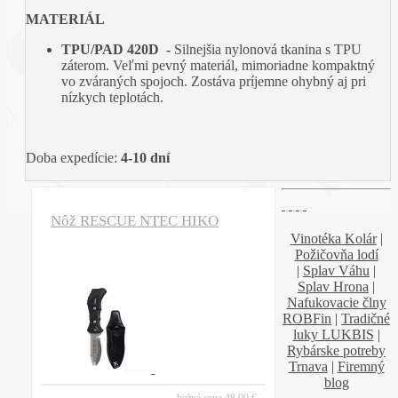
MATERIÁL
TPU/PAD 420D -
Silnejšia nylonová tkanina s TPU
záterom. Veľmi pevný materiál, mimoriadne kompaktný
vo zváraných spojoch. Zostáva príjemne ohybný aj pri
nízkych teplotách.
Doba expedície:
4-10 dní
Nôž RESCUE NTEC HIKO
Vinotéka Kolár
|
Požičovňa lodí
|
Splav Váhu
|
Splav Hrona
|
Nafukovacie člny
ROBFin
|
Tradičné
luky LUKBIS
|
Rybárske potreby
Trnava
|
Firemný
blog