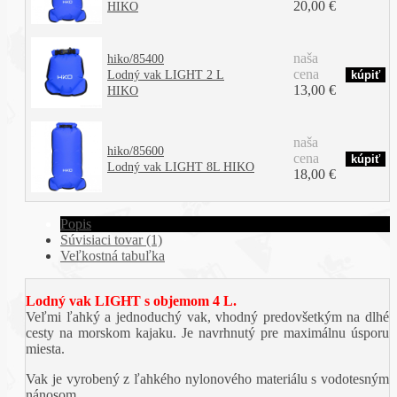
20,00 €
HIKO
naša
hiko/85400
cena
Lodný vak LIGHT 2 L
13,00 €
HIKO
naša
hiko/85600
cena
Lodný vak LIGHT 8L HIKO
18,00 €
Popis
Súvisiaci tovar (1)
Veľkostná tabuľka
Lodný vak LIGHT s objemom 4 L.
Veľmi ľahký a jednoduchý vak, vhodný predovšetkým na dlhé
cesty na morskom kajaku. Je navrhnutý pre maximálnu úsporu
miesta.
Vak je vyrobený z ľahkého nylonového materiálu s vodotesným
nánosom.