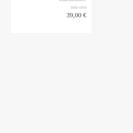
bežná cena
48,00 €
naša cena
39,00 €