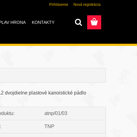
Prihlásenie
Nová registrácia
PLAV HRONA
KONTAKTY
2 dvojdielne plastové kanoistické pádlo
oduktu:
atnp/01/03
:
TNP