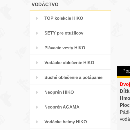
VODÁCTVO
TOP kolekcie HIKO
SETY pre otužilcov
Plávacie vesty HIKO
Vodácke oblečenie HIKO
Pop
Suché oblečenie a potápanie
Dvoj
Dĺžk
Neoprén HIKO
Hmo
Ploc
Neoprén AGAMA
Pádl
vodác
Vodácke helmy HIKO