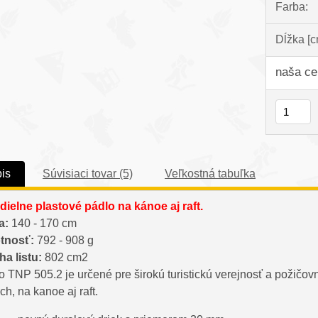
Farba:
Dĺžka [c
naša ce
is
Súvisiaci tovar (5)
Veľkostná tabuľka
dielne plastové pádlo na kánoe aj raft.
a:
140 - 170 cm
tnosť:
792 - 908 g
ha listu:
802 cm2
o TNP 505.2 je určené pre širokú turistickú verejnosť a požičov
h, na kanoe aj raft.