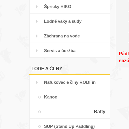
Špricky HIKO
Lodné vaky a sudy
Záchrana na vode
Servis a údržba
P
ád
sezó
LODE A ČLNY
Nafukovacie člny ROBFin
Kanoe
Rafty
SUP (Stand Up Paddling)