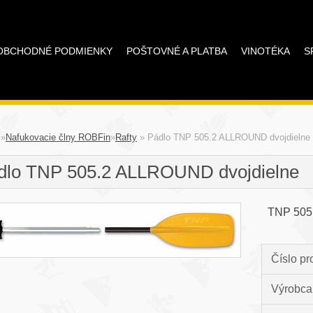
OBCHODNÉ PODMIENKY
POŠTOVNÉ A PLATBA
VINOTÉKA
S
»
Nafukovacie člny ROBFin
»
Rafty
»
Pádlo TNP 505.2 ALLROUND dvojdielne
dlo TNP 505.2 ALLROUND dvojdielne
TNP 505.
Číslo pr
Výrobca