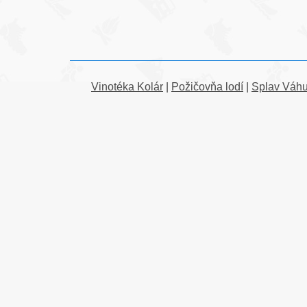
Vinotéka Kolár
|
Požičovňa lodí
|
Splav Váh