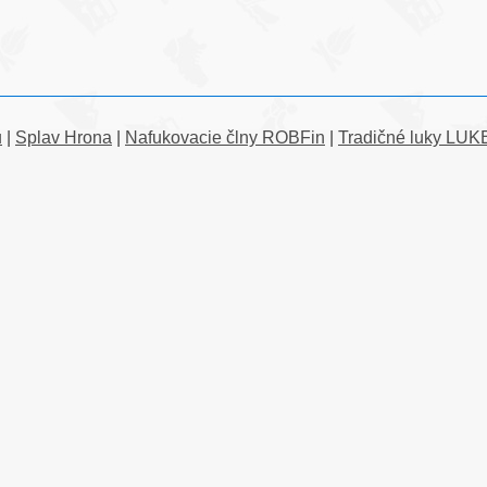
u
|
Splav Hrona
|
Nafukovacie člny ROBFin
|
Tradičné luky LUK