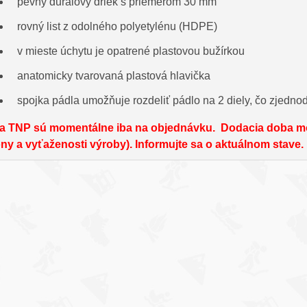
pevný duralový driek s priemerom 30 mm
rovný list z odolného polyetylénu (HDPE)
v mieste úchytu je opatrené plastovou bužírkou
anatomicky tvarovaná plastová hlavička
spojka pádla umožňuje rozdeliť pádlo na 2 diely, čo zjedn
la TNP sú momentálne iba na objednávku. Dodacia doba môž
ny a vyťaženosti výroby). Informujte sa o aktuálnom stave.