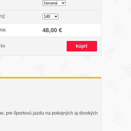
m]:
na:
48,00 €
ks
ne, pre športovú jazdu na pokojných aj divokých